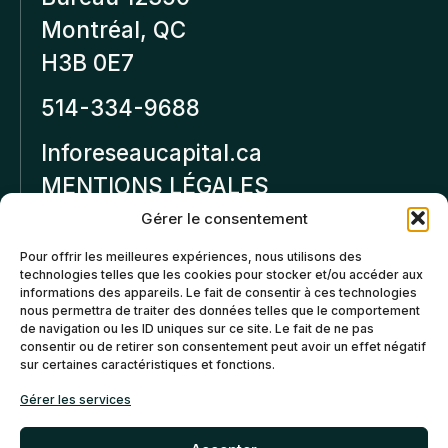
Montréal, QC
H3B 0E7
514-334-9688
Inforeseaucapital.ca
MENTIONS LÉGALES
Gérer le consentement
Politique de
Pour offrir les meilleures expériences, nous utilisons des
confidentialité
technologies telles que les cookies pour stocker et/ou accéder aux
informations des appareils. Le fait de consentir à ces technologies
Politiques d’annulation et
nous permettra de traiter des données telles que le comportement
de remboursement
de navigation ou les ID uniques sur ce site. Le fait de ne pas
consentir ou de retirer son consentement peut avoir un effet négatif
sur certaines caractéristiques et fonctions.
Politique de cookies (CA)
Gérer les services