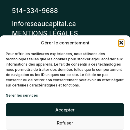
514-334-9688
Inforeseaucapital.ca
MENTIONS LÉGALES
Gérer le consentement
Politique de
Pour offrir les meilleures expériences, nous utilisons des
confidentialité
technologies telles que les cookies pour stocker et/ou accéder aux
informations des appareils. Le fait de consentir à ces technologies
Politiques d’annulation et
nous permettra de traiter des données telles que le comportement
de remboursement
de navigation ou les ID uniques sur ce site. Le fait de ne pas
consentir ou de retirer son consentement peut avoir un effet négatif
sur certaines caractéristiques et fonctions.
Politique de cookies (CA)
Gérer les services
Accepter
Refuser
©2026 Réseau Capital. Tous