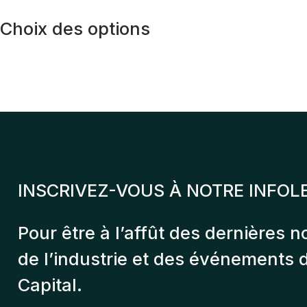
de
Ce
prix :
Choix des options
produit
$150.00
a
à
plusieurs
$1,495.00
variations.
Les
options
INSCRIVEZ-VOUS À NOTRE INFOL
peuvent
être
Pour être à l’affût des dernières n
choisies
de l’industrie et des événements
sur
Capital.
la