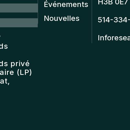
H3B 0E7
Événements
Nouvelles
514-334
?
Inforese
nds
ds privé
ire (LP)
at,