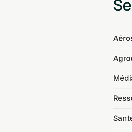
Se
Aéro
Agroe
Média
Resso
Santé