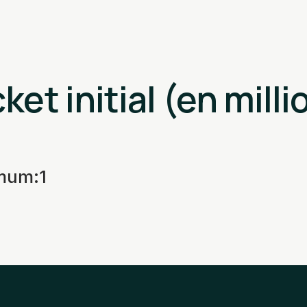
ket initial (en milli
imum
:
1