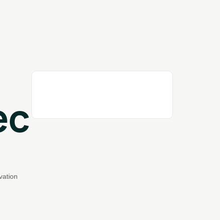
ec
vation