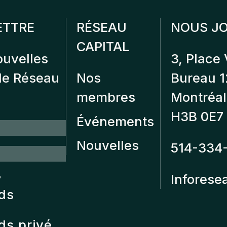
ETTRE
RÉSEAU
NOUS JO
CAPITAL
ouvelles
3, Place 
 de Réseau
Nos
Bureau 
membres
Montréal
H3B 0E7
Événements
Nouvelles
514-334
?
Inforese
nds
ds privé