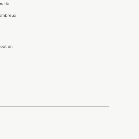
es de
nombreux
tout en