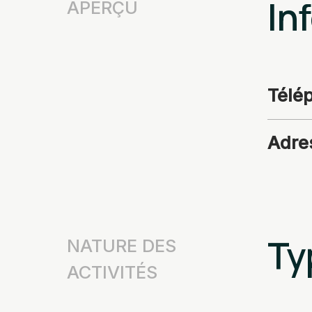
In
APERÇU
Télé
Adre
Ty
NATURE DES
ACTIVITÉS