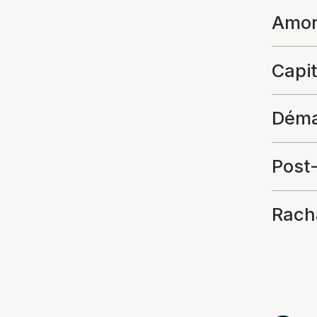
Amor
Capi
Déma
Post
Rach