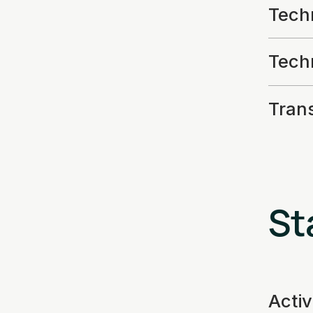
Techn
Tech
Tran
St
Acti