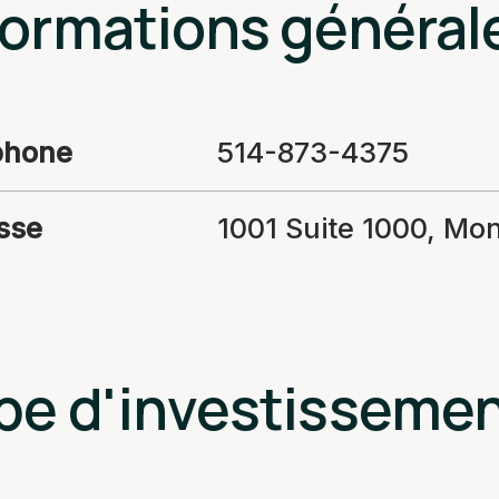
formations général
phone
514-873-4375
sse
1001 Suite 1000, Mo
pe d'investisseme