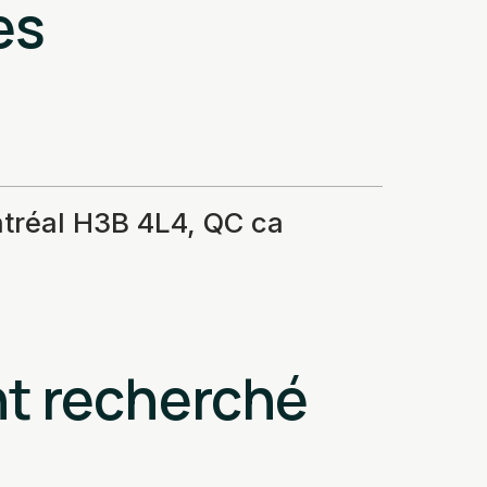
es
ntréal H3B 4L4, QC ca
nt recherché