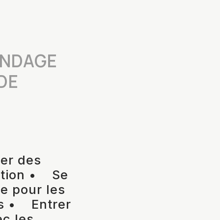
ONDAGE
DE
er des
ation • Se
de pour les
es • Entrer
ec les