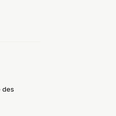
:
e des