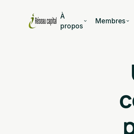
À
Membres
propos
c