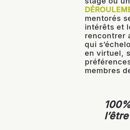
stage ou un
DÉROULEM
mentorés se
intérêts et 
rencontrer 
qui s’échel
en virtuel, 
préférences
membres de 
100%
l’êtr