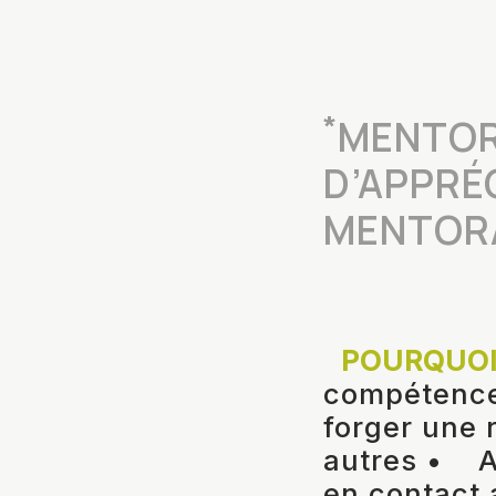
*
MENTOR
D’APPRÉ
MENTORA
POURQUOI
compétence
forger une 
autres • A
en contact 