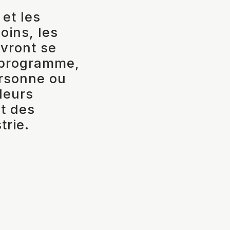
et les
oins, les
evront se
e programme,
ersonne ou
 leurs
t des
strie.