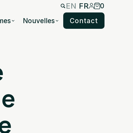
EN
FR
0
mes
Nouvelles
Contact
e
le
e