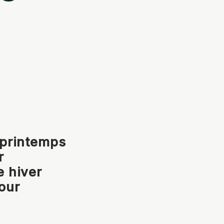
 printemps
r
e hiver
our