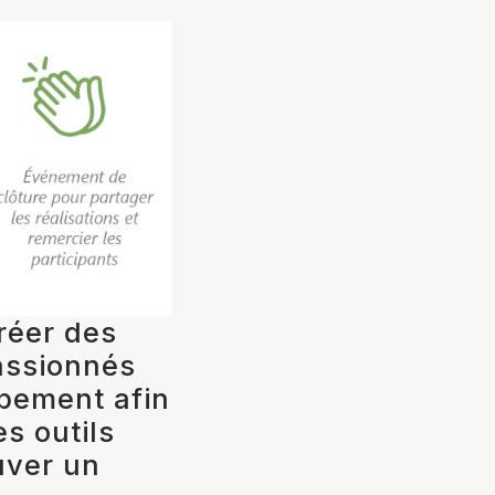
éer des
passionnés
ppement afin
es outils
uver un