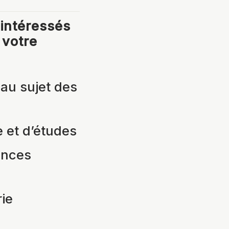
 intéressés
 votre
 au sujet des
e et d’études
ances
rie