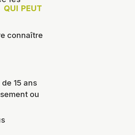
r
QUI PEUT
re connaître
 de 15 ans
issement ou
us