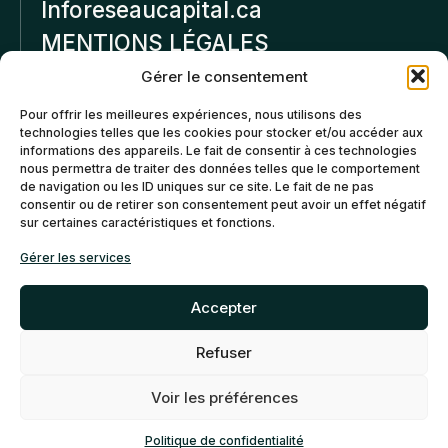
Inforeseaucapital.ca
MENTIONS LÉGALES
Gérer le consentement
Politique de
Pour offrir les meilleures expériences, nous utilisons des
confidentialité
technologies telles que les cookies pour stocker et/ou accéder aux
informations des appareils. Le fait de consentir à ces technologies
Politiques d’annulation et
nous permettra de traiter des données telles que le comportement
de remboursement
de navigation ou les ID uniques sur ce site. Le fait de ne pas
consentir ou de retirer son consentement peut avoir un effet négatif
sur certaines caractéristiques et fonctions.
Politique de cookies (CA)
Gérer les services
Accepter
Refuser
©2026 Réseau Capital. Tous
EN
FR
droits reservés -
My Little
Voir les préférences
Big Web
- Agence web
Montréal
Politique de confidentialité