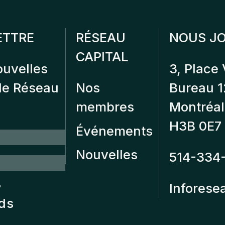
ETTRE
RÉSEAU
NOUS JO
CAPITAL
ouvelles
3, Place 
 de Réseau
Nos
Bureau 
membres
Montréal
H3B 0E7
Événements
Nouvelles
514-334
?
Inforese
nds