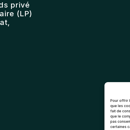
ds privé
ire (LP)
at,
Pour offrir
que les coo
fait de con
que le comp
pas consent
certaines c