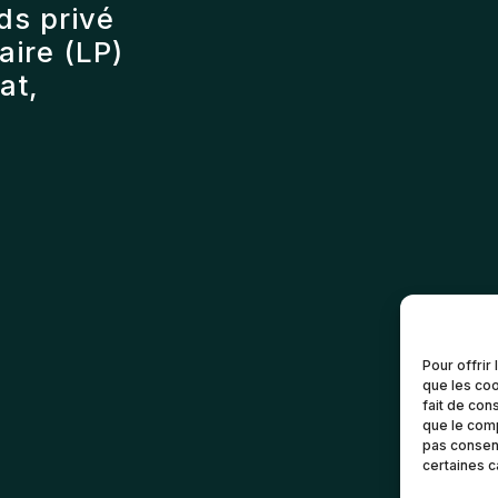
ds privé
ire (LP)
at,
Pour offrir
que les coo
fait de con
que le comp
pas consent
certaines c