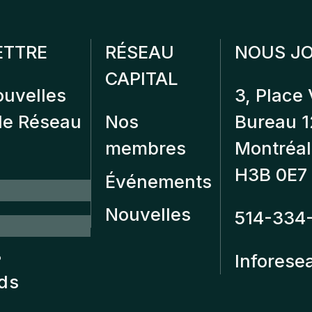
ETTRE
RÉSEAU
NOUS JO
CAPITAL
ouvelles
3, Place 
 de Réseau
Nos
Bureau 
membres
Montréal
H3B 0E7
Événements
Nouvelles
514-334
?
Inforese
nds