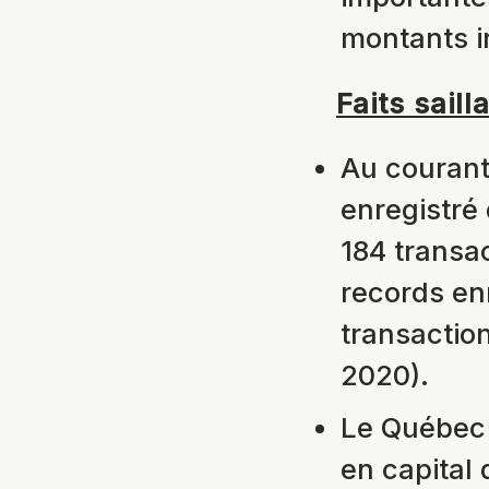
montants i
Faits sail
Au courant
enregistré
184 transa
records en
transactio
2020).
Le Québec 
en capital