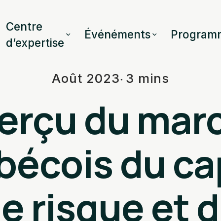
Centre
Événéments
Program
d’expertise
Août 2023
3 mins
erçu du mar
écois du ca
e risque et 