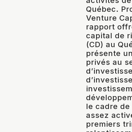
activités de
Québec. Pro
Venture Cap
rapport off
capital de 
(CD) au Qué
présente un
privés au s
d’investisse
d’investis
investissem
développeme
le cadre de
assez activ
premiers tr