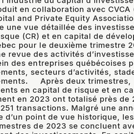
 l’industrie du capital d’investis
duit en collaboration avec CVCA
ital and Private Equity Associatio
re une vue détaillée des investis
risque (CR) et en capital de déve
bec pour le deuxième trimestre 20
e revue des activités d’investis
ein des entreprises québécoises p
ments, secteurs d’activités, stade
sements. Après deux trimestres, 
ents en capital de risque et en ca
nt en 2023 ont totalisé près de
 251 transactions. Malgré une an
e d’un point de vue historique, le
imestres de 2023 se concluent av