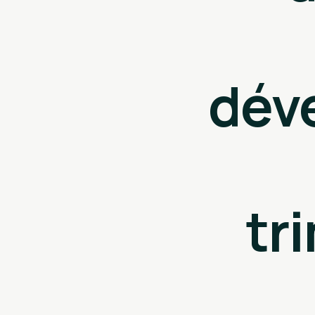
dév
tr