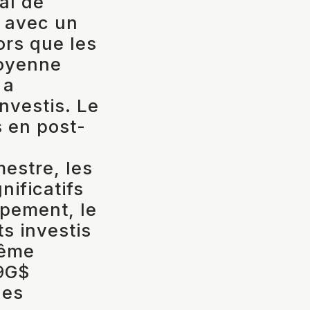
al de
t avec un
ors que les
moyenne
 a
nvestis. Le
s en post-
estre, les
ificatifs
ppement, le
s investis
même
79G$
les