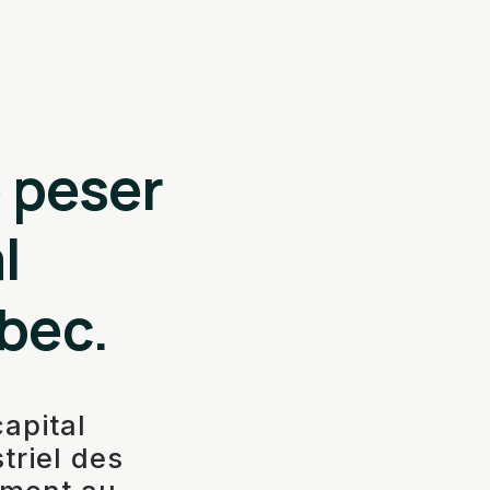
e peser
l
ébec.
apital
triel des