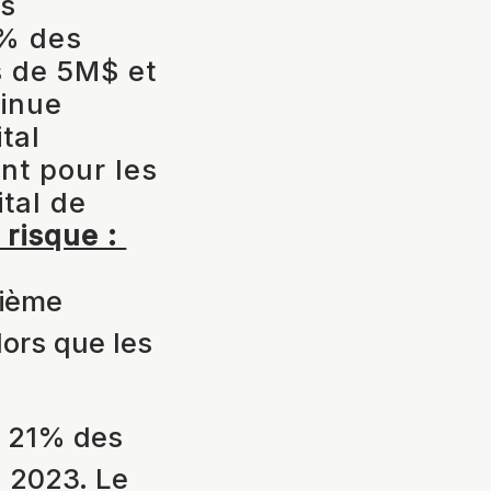
es
 % des
s de 5M$ et
tinue
tal
nt pour les
ital de
e risque :
xième
ors que les
t 21% des
1 2023. Le