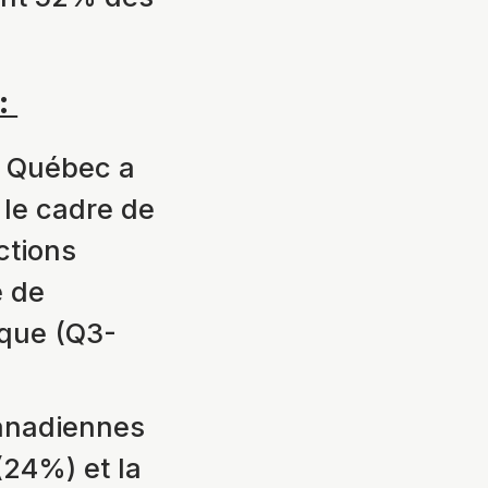
 :
e Québec a
 le cadre de
ctions
e de
ique (Q3-
anadiennes
(24%) et la