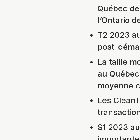
Québec dev
l’Ontario d
T2 2023 au
post-démar
La taille 
au Québec 
moyenne ca
Les CleanT
transaction
S1 2023 au
importante