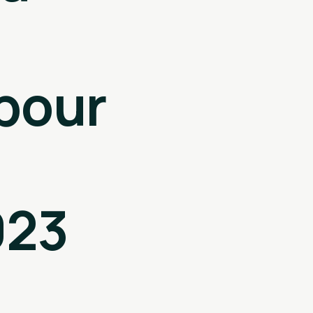
pour
023