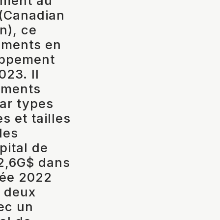
sement au
 (Canadian
n), ce
sements en
loppement
23. Il
sements
ar types
s et tailles
les
pital de
 2,6G$ dans
née 2022
s deux
ec un