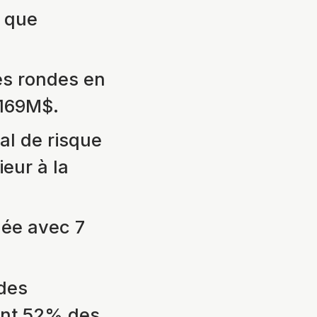
 que
es rondes en
 169M$.
al de risque
eur à la
née avec 7
ndes
ant 52% des