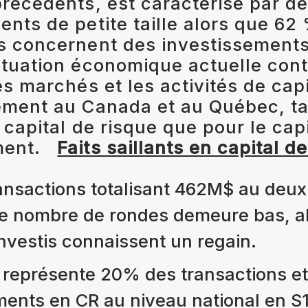
précédents, est caractérisé par d
ents de petite taille alors que 62
s concernent des investissement
ituation économique actuelle con
es marchés et les activités de capi
ement au Canada et au Québec, ta
 capital de risque que pour le cap
ment.
Faits saillants en capital d
ansactions totalisant 462M$ au deu
 le nombre de rondes demeure bas, al
nvestis connaissent un regain.
représente 20% des transactions e
ments en CR au niveau national en S