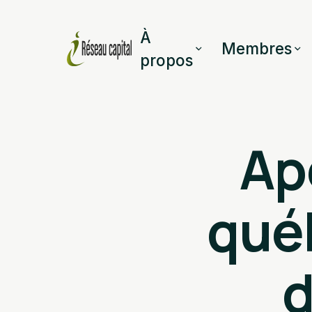
À
Membres
propos
Ap
québ
d