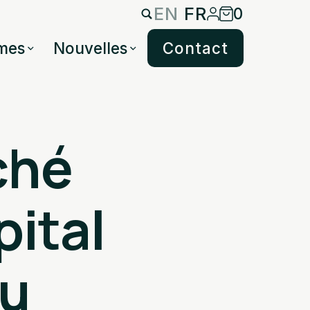
EN
FR
0
mes
Nouvelles
Contact
ché
pital
du