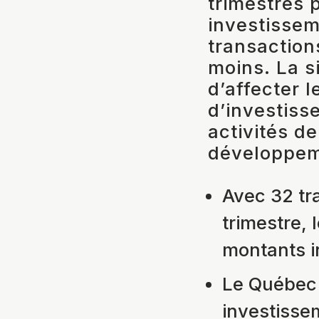
trimestres 
investissem
transaction
moins. La s
d’affecter l
d’investiss
activités de
développe
Avec 32 tr
trimestre,
montants i
Le Québec 
investisse